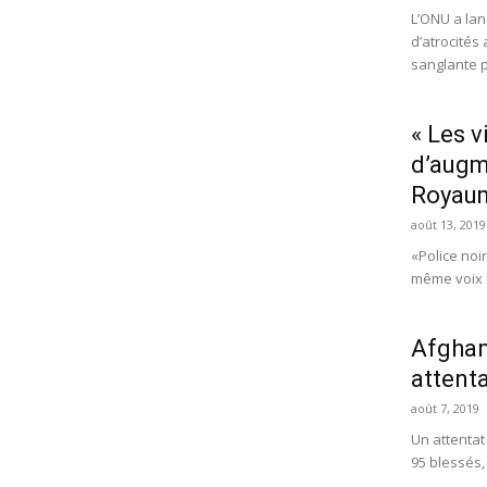
L’ONU a la
d’atrocité
sanglante p
« Les 
d’augm
Royaum
août 13, 2019
«Police noi
même voix l
Afghan
attent
août 7, 2019
Un attentat
95 blessés,