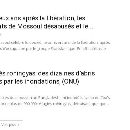
Deux ans après la libération, les
nts de Mossoul désabusés et le...
19
ssoul célèbre le deuxième anniversaire de la libération, après
s d’occupation par le groupe État islamique. En effet c’était le
s rohingyas: des dizaines d’abris
s par les inondations, (ONU)
 pluies de mousson au Bangladesh ont inondé le camp de Cox's
abrite plus de 900 000 réfugiés rohingyas, détruisant quelque...
Voir plus