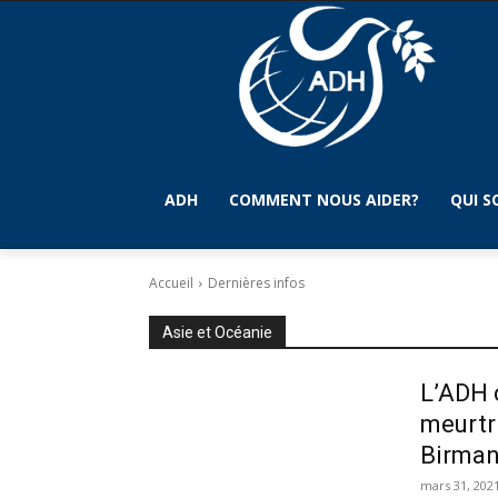
ADH
COMMENT NOUS AIDER?
QUI 
Accueil
Dernières infos
Asie et Océanie
L’ADH 
meurtr
Birman
mars 31, 202