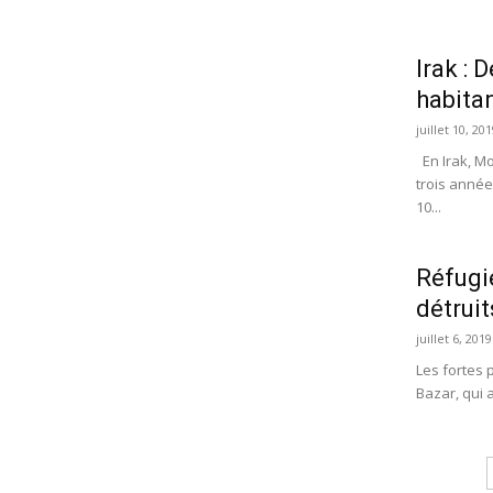
Irak : 
habita
juillet 10, 20
En Irak, Mo
trois année
10...
Réfugié
détruit
juillet 6, 2019
Les fortes
Bazar, qui 