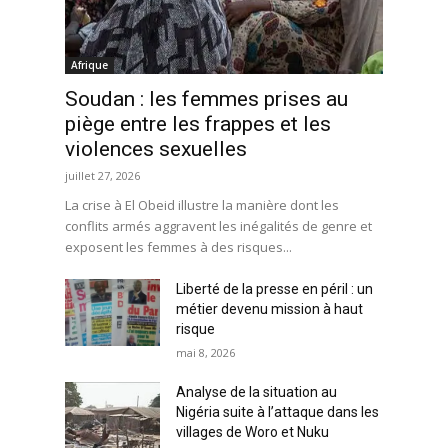
Afrique
Soudan : les femmes prises au
piège entre les frappes et les
violences sexuelles
juillet 27, 2026
La crise à El Obeid illustre la manière dont les
conflits armés aggravent les inégalités de genre et
exposent les femmes à des risques...
Liberté de la presse en péril : un
métier devenu mission à haut
risque
mai 8, 2026
Analyse de la situation au
Nigéria suite à l’attaque dans les
villages de Woro et Nuku