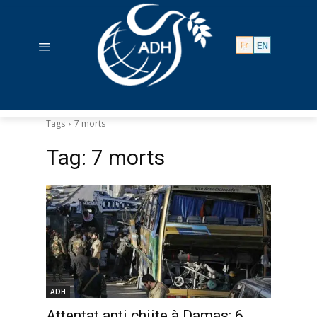
Tags
7 morts
Tag:
7 morts
ADH
Attentat anti chiite à Damas: 6