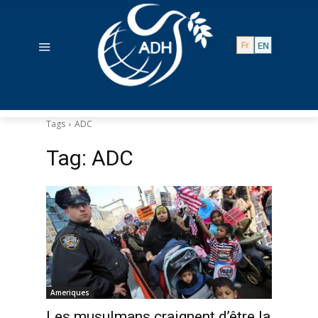
Tags
ADC
Tag:
ADC
Ameriques
Les musulmans craignent d’être la