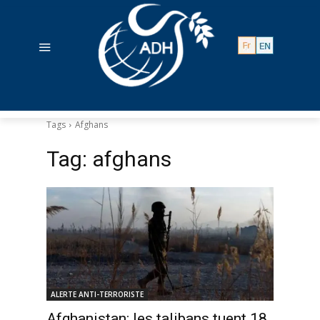
Tags
Afghans
Tag:
afghans
ALERTE ANTI-TERRORISTE
Afghanistan: les talibans tuent 18