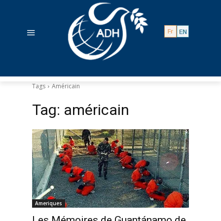
Tags
Américain
Tag:
américain
Ameriques
Les Mémoires de Guantánamo de