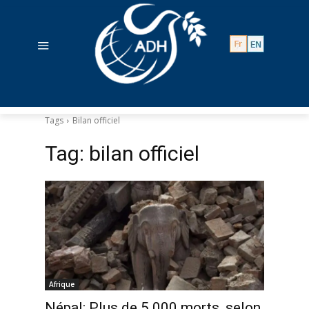
Tags
Bilan officiel
Tag:
bilan officiel
Afrique
Népal: Plus de 5.000 morts, selon