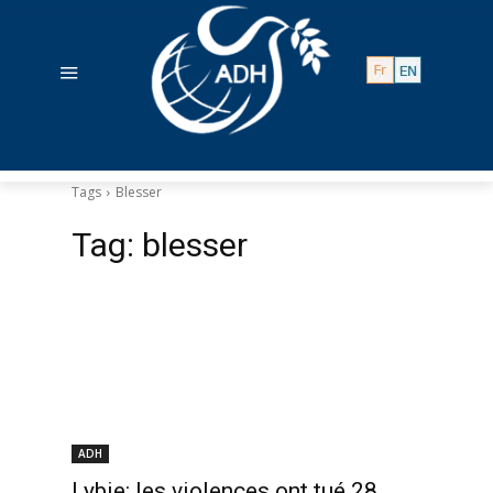
Tags
Blesser
Tag:
blesser
ADH
Lybie: les violences ont tué 28