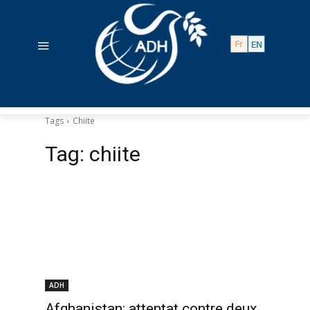
Tags
Chiite
Tag:
chiite
ADH
Afghanistan: attentat contre deux