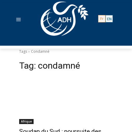
Tags
Condamné
Tag:
condamné
Afrique
Soudan du Sud : poursuite des