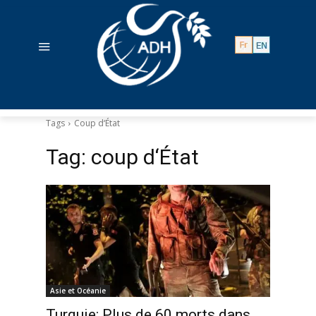
Tags
Coup d‘État
Tag:
coup d‘État
Asie et Océanie
Turquie: Plus de 60 morts dans