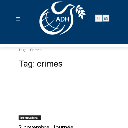
Tags
Crimes
Tag:
crimes
International
2 novembre, Journée