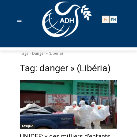
Tags
Danger » (Libéria)
Tag:
danger » (Libéria)
Afrique
UNICEF: « des milliers d’enfants