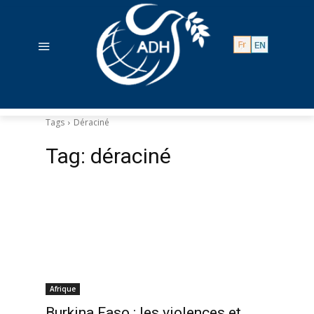
Tags
Déraciné
Tag:
déraciné
Afrique
Burkina Faso : les violences et