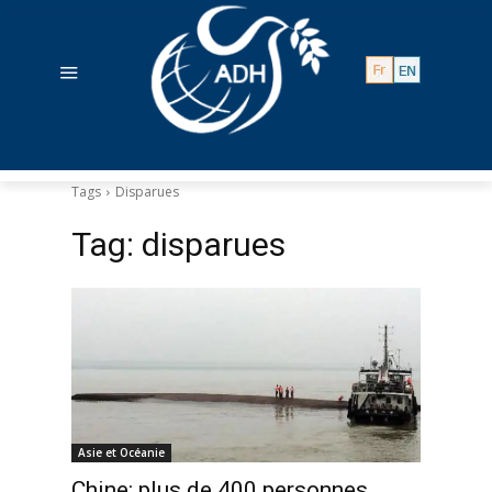
Tags
Disparues
Tag:
disparues
Asie et Océanie
Chine: plus de 400 personnes