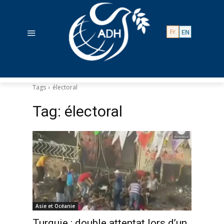
Tags
électoral
Tag:
électoral
Asie et Océanie
Turquie : double attentat lors d’un