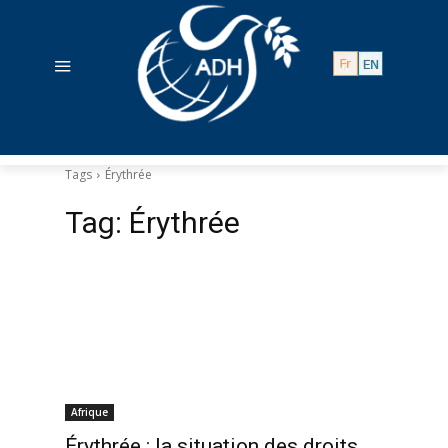
Tags
Érythrée
Tag:
Érythrée
Afrique
Érythrée : la situation des droits