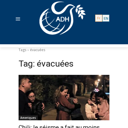
Tags
évacuées
Tag:
évacuées
Ameriques
Chili: le séisme a fait au moins