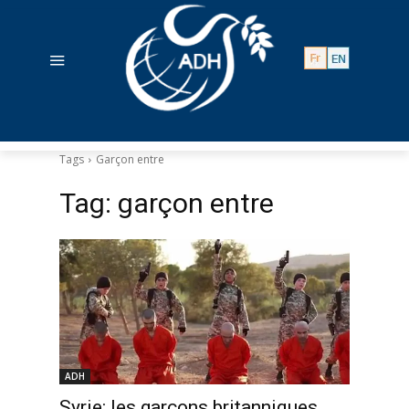
Tags
Garçon entre
Tag:
garçon entre
ADH
Syrie: les garçons britanniques