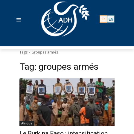
Tags
Groupes armés
Tag:
groupes armés
Afrique
Le Burkina Faso : intensification