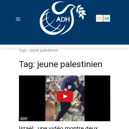
Tags
Jeune palestinien
Tag:
jeune palestinien
ADH
Israël : une vidéo montre deux