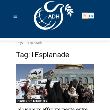
Tags
L'Esplanade
Tag:
l'Esplanade
DROITS DES MINORITÉS
Jérusalem: affrontements entre