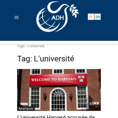
Tags
L'université
Tag:
L'université
Ameriques
L’université Harvard accusée de