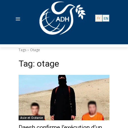
Tags
Otage
Tag:
otage
Asie et Océanie
Daesh confirme l’exécution d’un