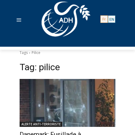
Tags
Pilice
Tag:
pilice
ALERTE ANTI-TERRORISTE
Danemark: Fusillade à