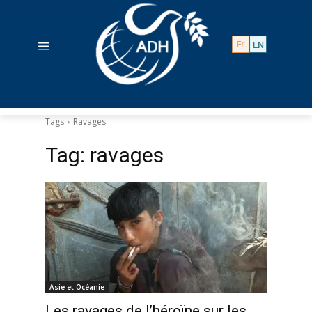
Tags
Ravages
Tag:
ravages
Asie et Océanie
Les ravages de l’héroïne sur les