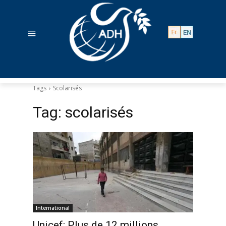
Tags
Scolarisés
Tag:
scolarisés
International
Unicef: Plus de 12 millions