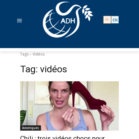
Tags
Vidéos
Tag:
vidéos
Ameriques
Chili : trois vidéos chocs pour