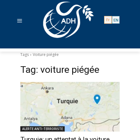
Tags
Voiture piégée
Tag:
voiture piégée
ALERTE ANTI-TERRORISTE
Turquie: un attentat à la voiture