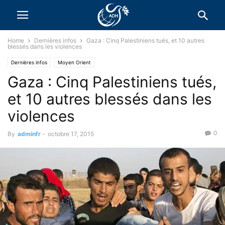
Home
Dernières infos
Gaza : Cinq Palestiniens tués, et 10 autres
blessés dans les violences
Dernières infos
Moyen Orient
Gaza : Cinq Palestiniens tués,
et 10 autres blessés dans les
violences
0
By
adminfr
-
octobre 17, 2015