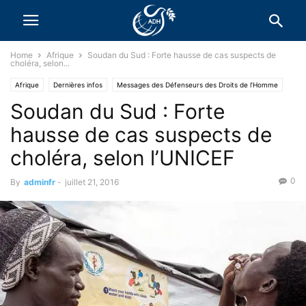
Home
Afrique
Soudan du Sud : Forte hausse de cas suspects de
choléra, selon...
Afrique
Dernières infos
Messages des Défenseurs des Droits de l’Homme
Soudan du Sud : Forte
hausse de cas suspects de
choléra, selon l’UNICEF
0
By
adminfr
-
juillet 21, 2016