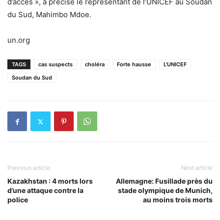
d’accès », a précisé le représentant de l’UNICEF au Soudan
du Sud, Mahimbo Mdoe.
un.org
TAGS
cas suspects
choléra
Forte hausse
L'UNICEF
Soudan du Sud
Previous article
Next article
Kazakhstan : 4 morts lors
Allemagne: Fusillade près du
d’une attaque contre la
stade olympique de Munich,
police
au moins trois morts