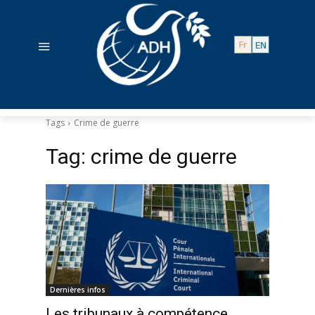
Tags
Crime de guerre
Tag:
crime de guerre
Dernières infos
Les tribunaux à compétence