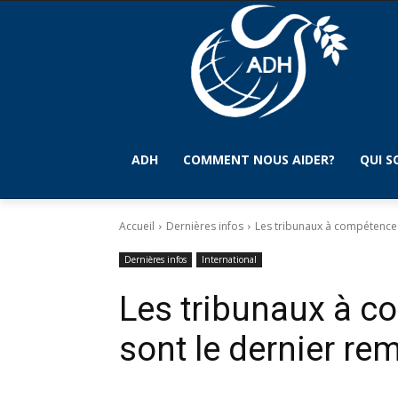
ADH
COMMENT NOUS AIDER?
QUI 
Accueil
Dernières infos
Les tribunaux à compétence u
Dernières infos
International
Les tribunaux à c
sont le dernier re