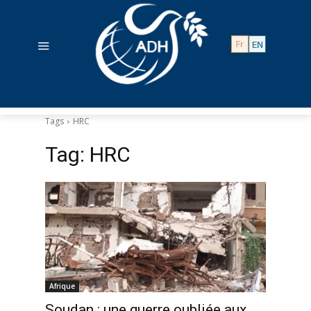
Tags
HRC
Tag:
HRC
Afrique
Soudan : une guerre oubliée aux