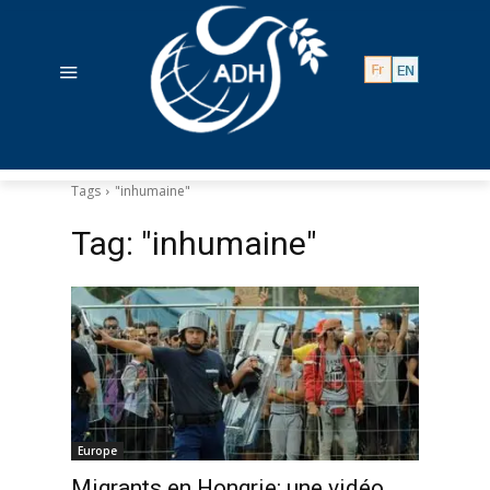
Tags
"inhumaine"
Tag:
"inhumaine"
Europe
Migrants en Hongrie: une vidéo