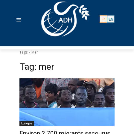
Tags
Mer
Tag:
mer
Europe
Environ 2 700 migrants secourus