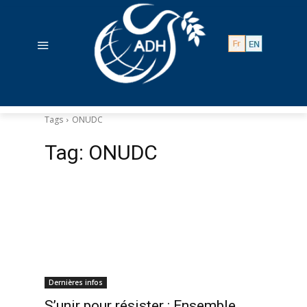
Tags
ONUDC
Tag:
ONUDC
Dernières infos
S’unir pour résister : Ensemble