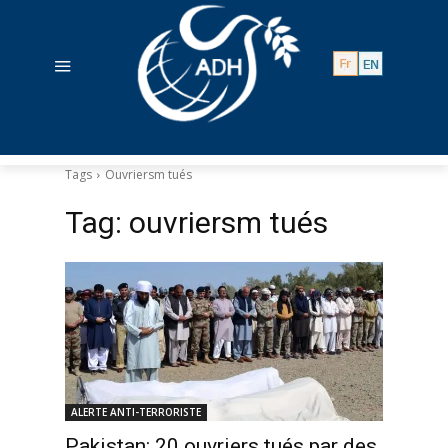
Tags
Ouvriersm tués
Tag:
ouvriersm tués
ALERTE ANTI-TERRORISTE
Pakistan: 20 ouvriers tués par des