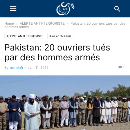
Home
ALERTE ANTI-TERRORISTE
Pakistan: 20 ouvriers tués par des
hommes armés
ALERTE ANTI-TERRORISTE
Asie et Océanie
Pakistan: 20 ouvriers tués
par des hommes armés
0
By
adminfr
-
avril 11, 2015