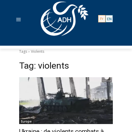
Tags
Violents
Tag:
violents
Europe
Ukraine : de violents combats à