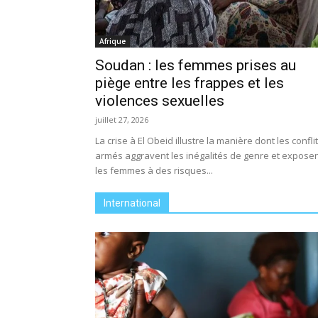
Afrique
Soudan : les femmes prises au
piège entre les frappes et les
violences sexuelles
juillet 27, 2026
La crise à El Obeid illustre la manière dont les confli
armés aggravent les inégalités de genre et expose
les femmes à des risques...
International