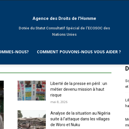
Agence des Droits de l'Homme
Dotée du Statut Consultatif Spécial de l'ECOSOC des
Nations Unies
SOMMES-NOUS?
COMMENT POUVONS-NOUS VOUS AIDER ?
D
So
Liberté de la presse en péril : un
et
métier devenu mission à haut
risque
Li
mai 8, 2026
ha
Analyse de la situation au Nigéria
suite à l’attaque dans les villages
Mo
de Woro et Nuku
mi