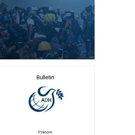
rticles
Bulletin
les
plus
lus
Prénom