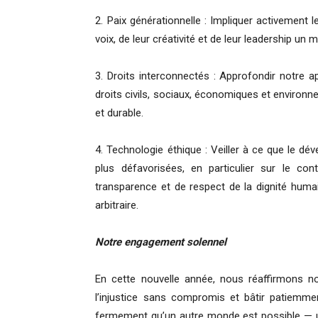
2. Paix générationnelle : Impliquer activement l
voix, de leur créativité et de leur leadership un 
3. Droits interconnectés : Approfondir notre a
droits civils, sociaux, économiques et environn
et durable.
4. Technologie éthique : Veiller à ce que le d
plus défavorisées, en particulier sur le cont
transparence et de respect de la dignité humai
arbitraire.
Notre engagement solennel
En cette nouvelle année, nous réaffirmons n
l’injustice sans compromis et bâtir patiemm
fermement qu’un autre monde est possible — un 