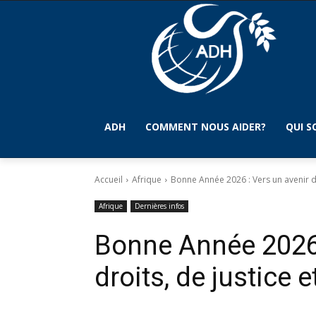
ADH
COMMENT NOUS AIDER?
QUI 
Accueil
Afrique
Bonne Année 2026 : Vers un avenir de 
Afrique
Dernières infos
Bonne Année 2026 
droits, de justice e