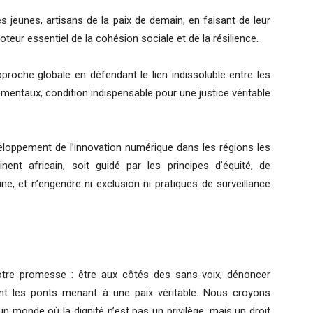
es jeunes, artisans de la paix de demain, en faisant de leur
moteur essentiel de la cohésion sociale et de la résilience.
pproche globale en défendant le lien indissoluble entre les
ementaux, condition indispensable pour une justice véritable
éveloppement de l’innovation numérique dans les régions les
inent africain, soit guidé par les principes d’équité, de
ne, et n’engendre ni exclusion ni pratiques de surveillance
otre promesse : être aux côtés des sans-voix, dénoncer
ent les ponts menant à une paix véritable. Nous croyons
monde où la dignité n’est pas un privilège, mais un droit