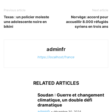
Previous article
Next article
Texas : un policier moleste
Norvège: accord pour
une adolescente noire en
accueillir 8.000 réfugiés
bikini
syriens en trois ans
adminfr
https://localhost/france
RELATED ARTICLES
Soudan : Guerre et changement
climatique, un double défi
dramatique
adminfr
-
décembre 30, 2024