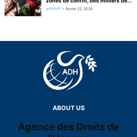
zones de conflit, des milliers de...
adminfr
-
février 22, 2026
ABOUT US
Agence des Droits de