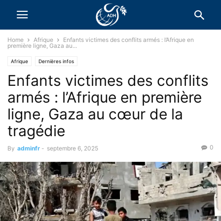
Home
Afrique
Enfants victimes des conflits armés : l’Afrique en
première ligne, Gaza au...
Afrique
Dernières infos
Enfants victimes des conflits
armés : l’Afrique en première
ligne, Gaza au cœur de la
tragédie
0
By
adminfr
-
septembre 6, 2025