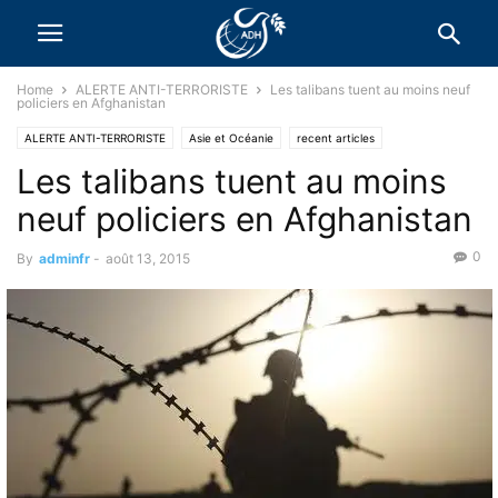
Home
ALERTE ANTI-TERRORISTE
Les talibans tuent au moins neuf
policiers en Afghanistan
ALERTE ANTI-TERRORISTE
Asie et Océanie
recent articles
Les talibans tuent au moins
neuf policiers en Afghanistan
0
By
adminfr
-
août 13, 2015