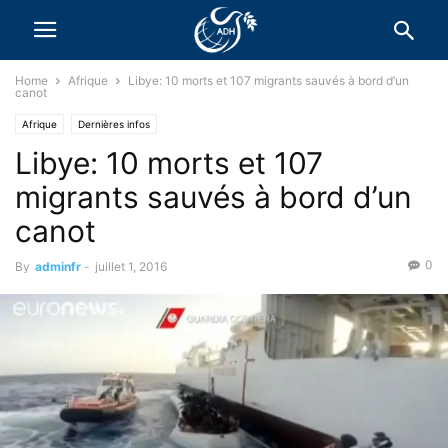
Home
Afrique
Libye: 10 morts et 107 migrants sauvés à bord d’un
canot
Afrique
Dernières infos
Libye: 10 morts et 107
migrants sauvés à bord d’un
canot
0
By
adminfr
-
juillet 1, 2016