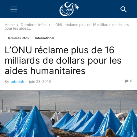
Home
Dernières infos
L’ONU réclame plus de 16 milliards de dollars
pour les aides...
Dernières infos
International
L’ONU réclame plus de 16
Messages des Défenseurs des Droits de l’Homme
milliards de dollars pour les
aides humanitaires
0
By
adminfr
-
juin 28, 2016