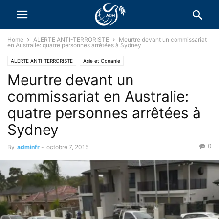
Home
ALERTE ANTI-TERRORISTE
Meurtre devant un commissariat
en Australie: quatre personnes arrêtées à Sydney
ALERTE ANTI-TERRORISTE
Asie et Océanie
Meurtre devant un
commissariat en Australie:
quatre personnes arrêtées à
Sydney
0
By
adminfr
-
octobre 7, 2015