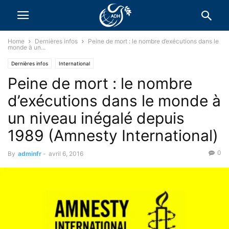
Home
Dernières infos
Peine de mort : le nombre d’exécutions dans le
monde à un...
Dernières infos
International
Peine de mort : le nombre
Messages des Défenseurs des Droits de l’Homme
d’exécutions dans le monde à
un niveau inégalé depuis
1989 (Amnesty International)
0
By
adminfr
-
avril 6, 2016