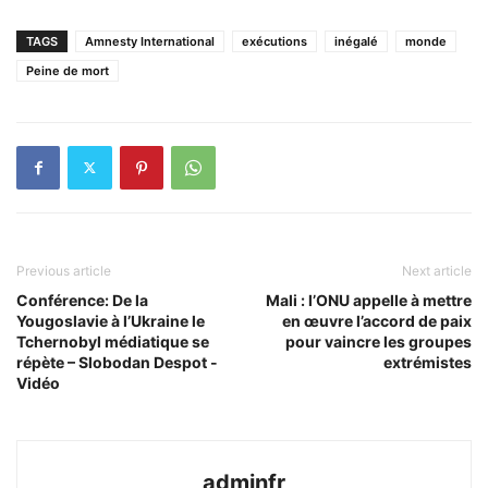
TAGS
Amnesty International
exécutions
inégalé
monde
Peine de mort
Previous article
Next article
Conférence: De la
Mali : l’ONU appelle à mettre
Yougoslavie à l’Ukraine le
en œuvre l’accord de paix
Tchernobyl médiatique se
pour vaincre les groupes
répète – Slobodan Despot -
extrémistes
Vidéo
adminfr